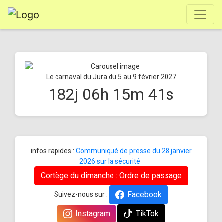
Le carnaval du Jura du 5 au 9 février 2027
182
j
06
h
15
m
41
s
infos rapides :
Communiqué de presse du 28 janvier
2026 sur la sécurité
Cortège du dimanche : Ordre de passage
Facebook
Suivez-nous sur :
Instagram
TikTok