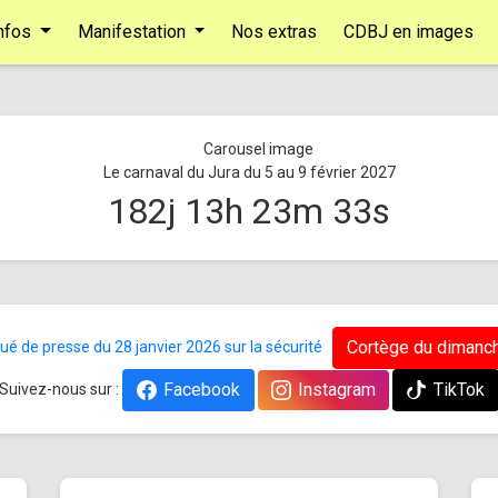
nfos
Manifestation
Nos extras
CDBJ en images
Le carnaval du Jura du 5 au 9 février 2027
182
j
13
h
23
m
33
s
Cortège du dimanch
 de presse du 28 janvier 2026 sur la sécurité
Facebook
Instagram
TikTok
Suivez-nous sur :