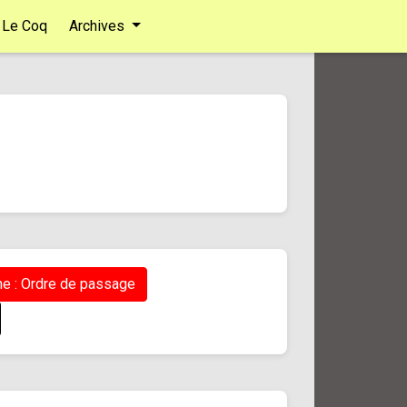
Le Coq
Archives
e : Ordre de passage