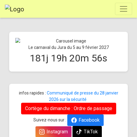
Le carnaval du Jura du 5 au 9 février 2027
181
j
19
h
20
m
56
s
infos rapides :
Communiqué de presse du 28 janvier
2026 sur la sécurité
Cortège du dimanche : Ordre de passage
Facebook
Suivez-nous sur :
Instagram
TikTok