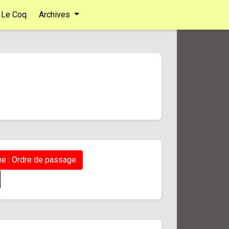
Le Coq
Archives
e : Ordre de passage