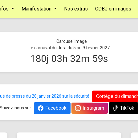
nfos
Manifestation
Nos extras
CDBJ en images
Le carnaval du Jura du 5 au 9 février 2027
180
j
03
h
32
m
58
s
Cortège du dimanch
 de presse du 28 janvier 2026 sur la sécurité
Facebook
Instagram
TikTok
Suivez-nous sur :