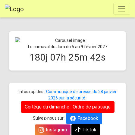
Le carnaval du Jura du 5 au 9 février 2027
180
j
07
h
25
m
42
s
infos rapides :
Communiqué de presse du 28 janvier
2026 sur la sécurité
Cortège du dimanche : Ordre de passage
Facebook
Suivez-nous sur :
Instagram
TikTok