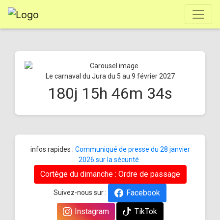
Le carnaval du Jura du 5 au 9 février 2027
180
j
15
h
46
m
34
s
infos rapides :
Communiqué de presse du 28 janvier
2026 sur la sécurité
Cortège du dimanche : Ordre de passage
Facebook
Suivez-nous sur :
Instagram
TikTok