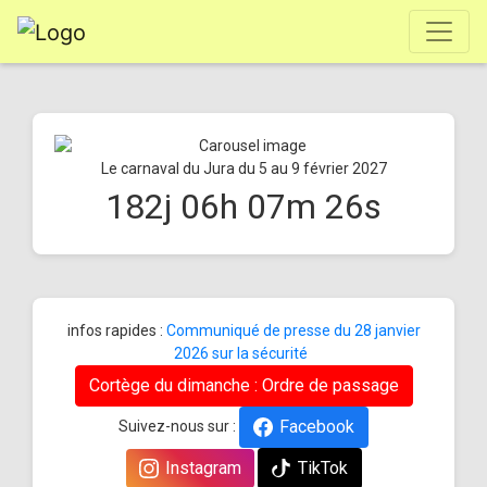
Le carnaval du Jura du 5 au 9 février 2027
182
j
06
h
07
m
25
s
infos rapides :
Communiqué de presse du 28 janvier
2026 sur la sécurité
Cortège du dimanche : Ordre de passage
Facebook
Suivez-nous sur :
Instagram
TikTok