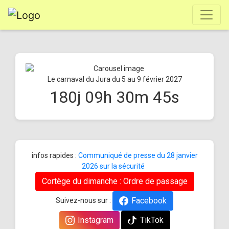
Le carnaval du Jura du 5 au 9 février 2027
180
j
09
h
30
m
45
s
infos rapides :
Communiqué de presse du 28 janvier
2026 sur la sécurité
Cortège du dimanche : Ordre de passage
Facebook
Suivez-nous sur :
Instagram
TikTok