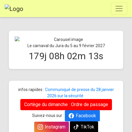
Le carnaval du Jura du 5 au 9 février 2027
179
j
08
h
02
m
13
s
infos rapides :
Communiqué de presse du 28 janvier
2026 sur la sécurité
Cortège du dimanche : Ordre de passage
Facebook
Suivez-nous sur :
Instagram
TikTok