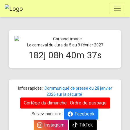
Le carnaval du Jura du 5 au 9 février 2027
182
j
08
h
40
m
37
s
infos rapides :
Communiqué de presse du 28 janvier
2026 sur la sécurité
Cortège du dimanche : Ordre de passage
Facebook
Suivez-nous sur :
Instagram
TikTok