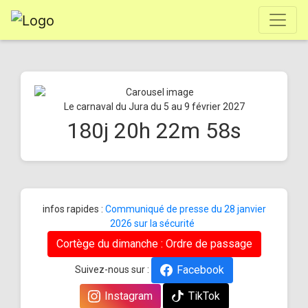
Le carnaval du Jura du 5 au 9 février 2027
180
j
20
h
22
m
58
s
infos rapides :
Communiqué de presse du 28 janvier
2026 sur la sécurité
Cortège du dimanche : Ordre de passage
Facebook
Suivez-nous sur :
Instagram
TikTok