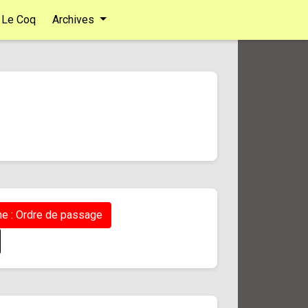
Le Coq
Archives
e : Ordre de passage