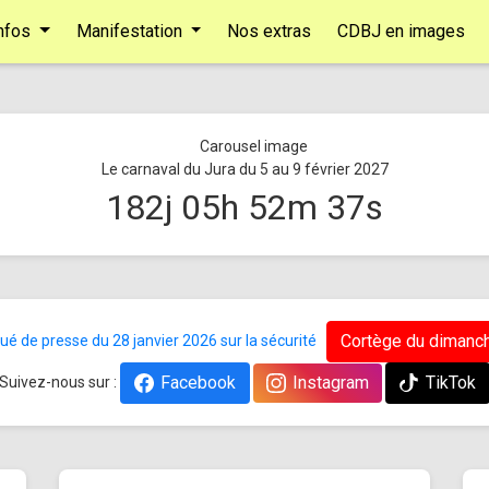
nfos
Manifestation
Nos extras
CDBJ en images
Le carnaval du Jura du 5 au 9 février 2027
182
j
05
h
52
m
37
s
Cortège du dimanch
 de presse du 28 janvier 2026 sur la sécurité
Facebook
Instagram
TikTok
Suivez-nous sur :