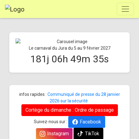
Le carnaval du Jura du 5 au 9 février 2027
181
j
06
h
49
m
35
s
infos rapides :
Communiqué de presse du 28 janvier
2026 sur la sécurité
Cortège du dimanche : Ordre de passage
Facebook
Suivez-nous sur :
Instagram
TikTok