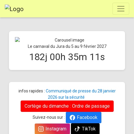
Le carnaval du Jura du 5 au 9 février 2027
182
j
00
h
35
m
11
s
infos rapides :
Communiqué de presse du 28 janvier
2026 sur la sécurité
Cortège du dimanche : Ordre de passage
Facebook
Suivez-nous sur :
Instagram
TikTok