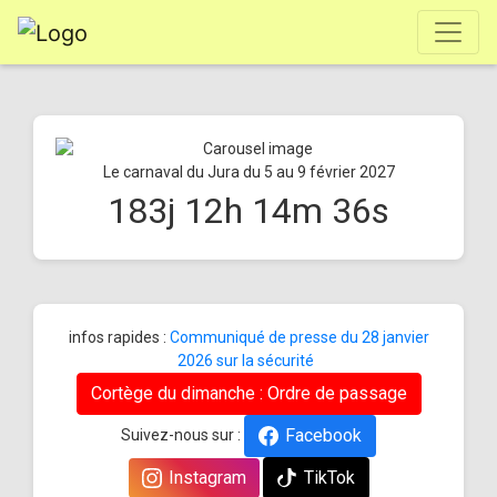
Le carnaval du Jura du 5 au 9 février 2027
183
j
12
h
14
m
36
s
infos rapides :
Communiqué de presse du 28 janvier
2026 sur la sécurité
Cortège du dimanche : Ordre de passage
Facebook
Suivez-nous sur :
Instagram
TikTok