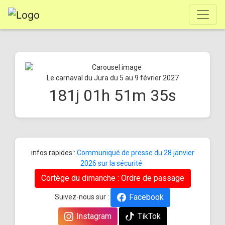
Le carnaval du Jura du 5 au 9 février 2027
181
j
01
h
51
m
35
s
infos rapides :
Communiqué de presse du 28 janvier
2026 sur la sécurité
Cortège du dimanche : Ordre de passage
Facebook
Suivez-nous sur :
Instagram
TikTok