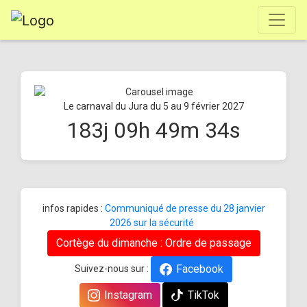
Le carnaval du Jura du 5 au 9 février 2027
183
j
09
h
49
m
34
s
infos rapides :
Communiqué de presse du 28 janvier
2026 sur la sécurité
Cortège du dimanche : Ordre de passage
Facebook
Suivez-nous sur :
Instagram
TikTok