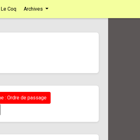
Le Coq
Archives
e : Ordre de passage