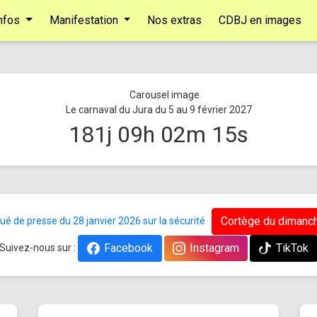
nfos
Manifestation
Nos extras
CDBJ en images
Le carnaval du Jura du 5 au 9 février 2027
181
j
09
h
02
m
14
s
Cortège du dimanch
 de presse du 28 janvier 2026 sur la sécurité
Facebook
Instagram
TikTok
Suivez-nous sur :