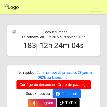
Le carnaval du Jura du 5 au 9 février 2027
183
j
12
h
24
m
04
s
infos rapides :
Communiqué de presse du 28 janvier
2026 sur la sécurité
Cortège du dimanche : Ordre de passage
Facebook
Suivez-nous sur :
Instagram
TikTok