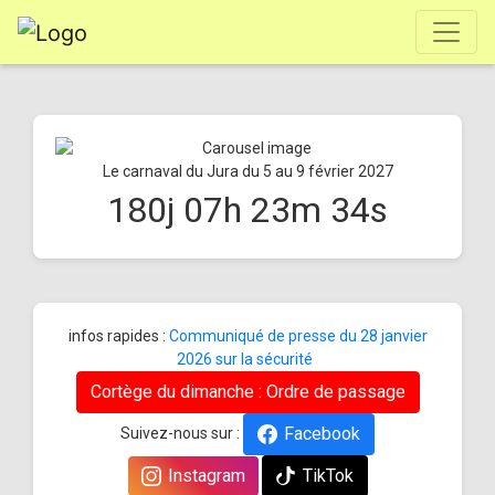
Le carnaval du Jura du 5 au 9 février 2027
180
j
07
h
23
m
34
s
infos rapides :
Communiqué de presse du 28 janvier
2026 sur la sécurité
Cortège du dimanche : Ordre de passage
Facebook
Suivez-nous sur :
Instagram
TikTok