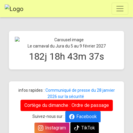
Le carnaval du Jura du 5 au 9 février 2027
182
j
18
h
43
m
37
s
infos rapides :
Communiqué de presse du 28 janvier
2026 sur la sécurité
Cortège du dimanche : Ordre de passage
Facebook
Suivez-nous sur :
Instagram
TikTok