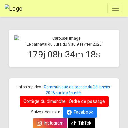
Le carnaval du Jura du 5 au 9 février 2027
179
j
08
h
34
m
18
s
infos rapides :
Communiqué de presse du 28 janvier
2026 sur la sécurité
Cortège du dimanche : Ordre de passage
Facebook
Suivez-nous sur :
Instagram
TikTok