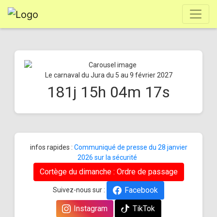
Le carnaval du Jura du 5 au 9 février 2027
181
j
15
h
04
m
17
s
infos rapides :
Communiqué de presse du 28 janvier
2026 sur la sécurité
Cortège du dimanche : Ordre de passage
Facebook
Suivez-nous sur :
Instagram
TikTok