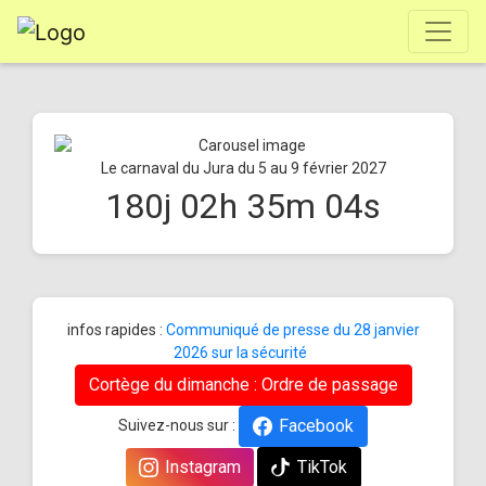
Le carnaval du Jura du 5 au 9 février 2027
180
j
02
h
35
m
04
s
infos rapides :
Communiqué de presse du 28 janvier
2026 sur la sécurité
Cortège du dimanche : Ordre de passage
Facebook
Suivez-nous sur :
Instagram
TikTok