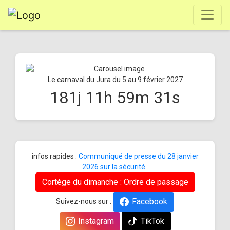
Le carnaval du Jura du 5 au 9 février 2027
181
j
11
h
59
m
30
s
infos rapides :
Communiqué de presse du 28 janvier
2026 sur la sécurité
Cortège du dimanche : Ordre de passage
Facebook
Suivez-nous sur :
Instagram
TikTok