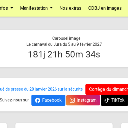
nfos
Manifestation
Nos extras
CDBJ en images
Le carnaval du Jura du 5 au 9 février 2027
181
j
21
h
50
m
33
s
Cortège du dimanch
 de presse du 28 janvier 2026 sur la sécurité
Facebook
Instagram
TikTok
Suivez-nous sur :