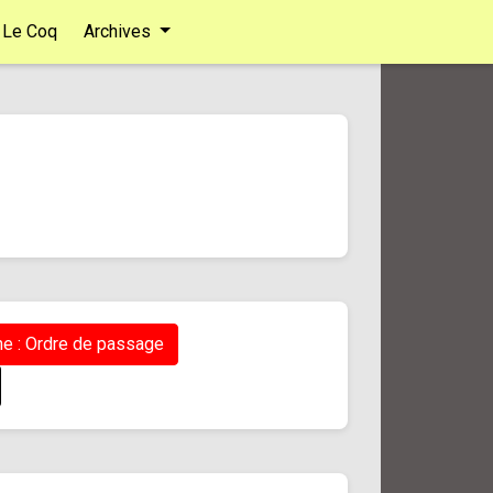
Le Coq
Archives
e : Ordre de passage