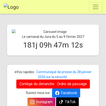
Le carnaval du Jura du 5 au 9 février 2027
181
j
09
h
47
m
12
s
infos rapides :
Communiqué de presse du 28 janvier
2026 sur la sécurité
Cortège du dimanche : Ordre de passage
Facebook
Suivez-nous sur :
Instagram
TikTok