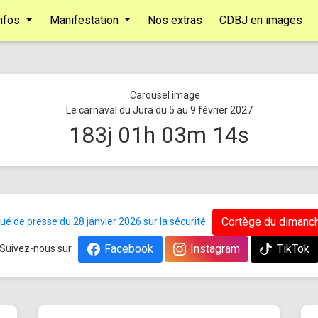
nfos
Manifestation
Nos extras
CDBJ en images
Le carnaval du Jura du 5 au 9 février 2027
183
j
01
h
03
m
13
s
Cortège du dimanch
 de presse du 28 janvier 2026 sur la sécurité
Facebook
Instagram
TikTok
Suivez-nous sur :