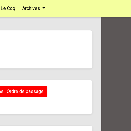
Le Coq
Archives
e : Ordre de passage