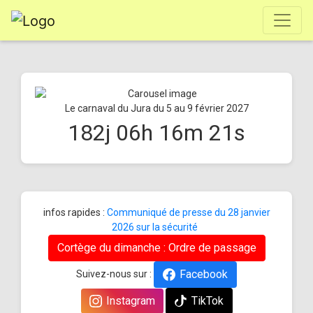
Le carnaval du Jura du 5 au 9 février 2027
182
j
06
h
16
m
20
s
infos rapides :
Communiqué de presse du 28 janvier
2026 sur la sécurité
Cortège du dimanche : Ordre de passage
Facebook
Suivez-nous sur :
Instagram
TikTok