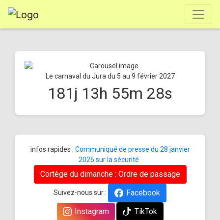
Le carnaval du Jura du 5 au 9 février 2027
181
j
13
h
55
m
28
s
infos rapides :
Communiqué de presse du 28 janvier
2026 sur la sécurité
Cortège du dimanche : Ordre de passage
Facebook
Suivez-nous sur :
Instagram
TikTok