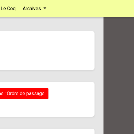
Le Coq
Archives
e : Ordre de passage