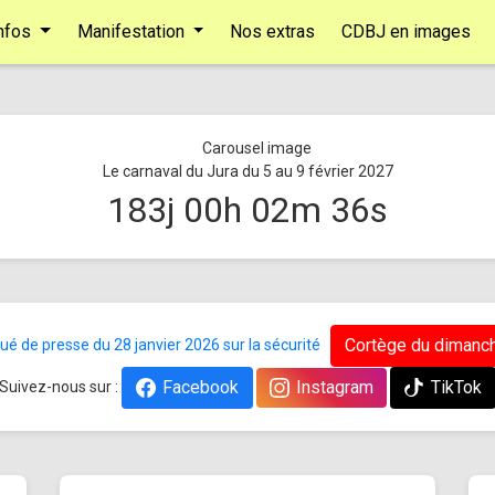
nfos
Manifestation
Nos extras
CDBJ en images
Le carnaval du Jura du 5 au 9 février 2027
183
j
00
h
02
m
36
s
Cortège du dimanch
 de presse du 28 janvier 2026 sur la sécurité
Facebook
Instagram
TikTok
Suivez-nous sur :