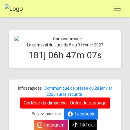
Le carnaval du Jura du 5 au 9 février 2027
181
j
06
h
47
m
07
s
infos rapides :
Communiqué de presse du 28 janvier
2026 sur la sécurité
Cortège du dimanche : Ordre de passage
Facebook
Suivez-nous sur :
Instagram
TikTok