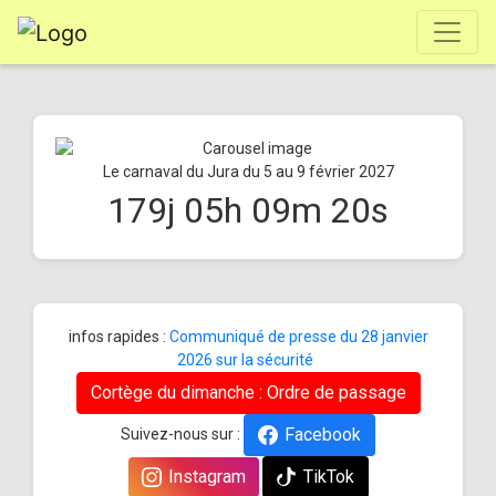
Le carnaval du Jura du 5 au 9 février 2027
179
j
05
h
09
m
19
s
infos rapides :
Communiqué de presse du 28 janvier
2026 sur la sécurité
Cortège du dimanche : Ordre de passage
Facebook
Suivez-nous sur :
Instagram
TikTok