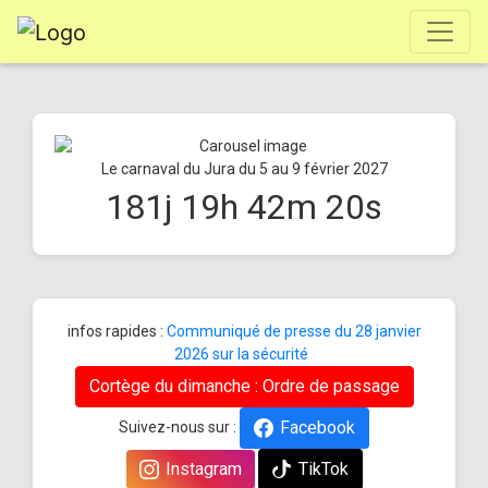
Le carnaval du Jura du 5 au 9 février 2027
181
j
19
h
42
m
19
s
infos rapides :
Communiqué de presse du 28 janvier
2026 sur la sécurité
Cortège du dimanche : Ordre de passage
Facebook
Suivez-nous sur :
Instagram
TikTok