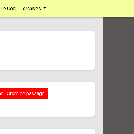
Le Coq
Archives
e : Ordre de passage