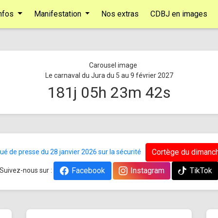
nfos
Manifestation
Nos extras
CDBJ en images
Le carnaval du Jura du 5 au 9 février 2027
181
j
05
h
23
m
42
s
Cortège du dimanch
 de presse du 28 janvier 2026 sur la sécurité
Facebook
Instagram
TikTok
Suivez-nous sur :