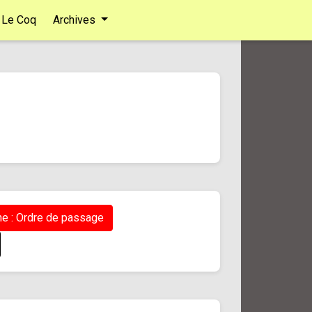
Le Coq
Archives
e : Ordre de passage