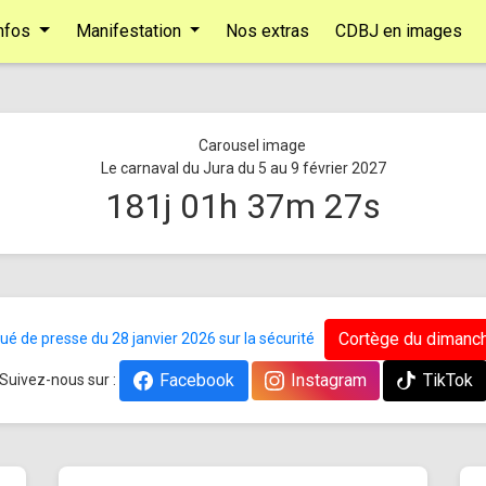
nfos
Manifestation
Nos extras
CDBJ en images
Le carnaval du Jura du 5 au 9 février 2027
181
j
01
h
37
m
27
s
Cortège du dimanch
 de presse du 28 janvier 2026 sur la sécurité
Facebook
Instagram
TikTok
Suivez-nous sur :