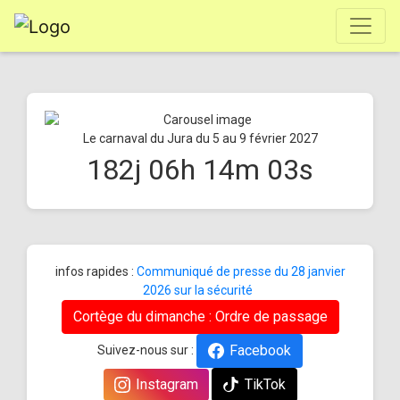
Le carnaval du Jura du 5 au 9 février 2027
182
j
06
h
14
m
03
s
infos rapides :
Communiqué de presse du 28 janvier
2026 sur la sécurité
Cortège du dimanche : Ordre de passage
Facebook
Suivez-nous sur :
Instagram
TikTok