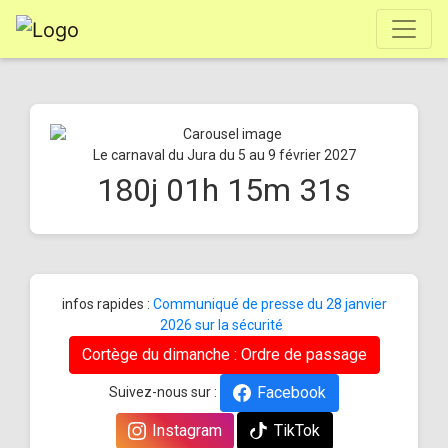
Le carnaval du Jura du 5 au 9 février 2027
180
j
01
h
15
m
31
s
infos rapides :
Communiqué de presse du 28 janvier
2026 sur la sécurité
Cortège du dimanche : Ordre de passage
Facebook
Suivez-nous sur :
Instagram
TikTok