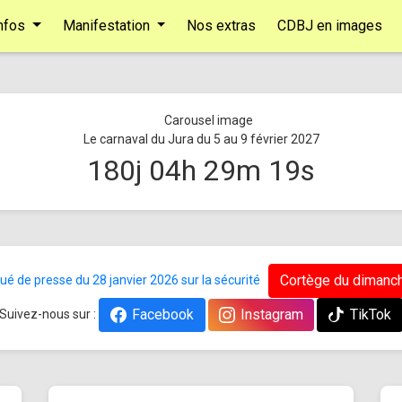
nfos
Manifestation
Nos extras
CDBJ en images
Le carnaval du Jura du 5 au 9 février 2027
180
j
04
h
29
m
19
s
Cortège du dimanch
 de presse du 28 janvier 2026 sur la sécurité
Facebook
Instagram
TikTok
Suivez-nous sur :