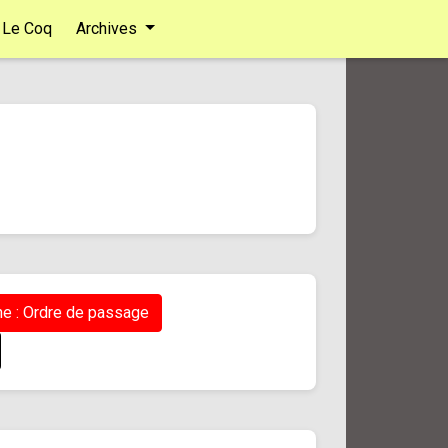
Le Coq
Archives
e : Ordre de passage