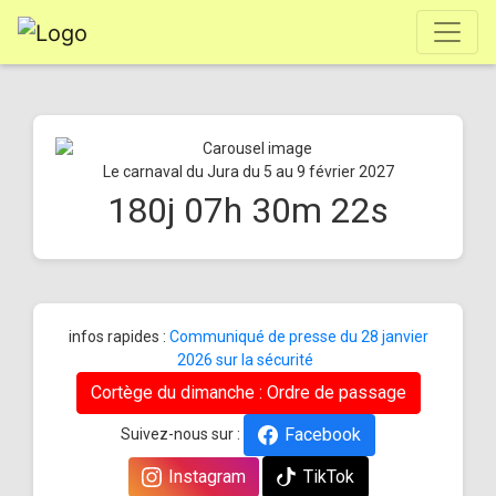
Le carnaval du Jura du 5 au 9 février 2027
180
j
07
h
30
m
22
s
infos rapides :
Communiqué de presse du 28 janvier
2026 sur la sécurité
Cortège du dimanche : Ordre de passage
Facebook
Suivez-nous sur :
Instagram
TikTok