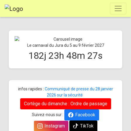
Le carnaval du Jura du 5 au 9 février 2027
182
j
23
h
48
m
27
s
infos rapides :
Communiqué de presse du 28 janvier
2026 sur la sécurité
Cortège du dimanche : Ordre de passage
Facebook
Suivez-nous sur :
Instagram
TikTok