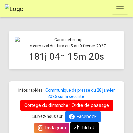
Le carnaval du Jura du 5 au 9 février 2027
181
j
04
h
15
m
20
s
infos rapides :
Communiqué de presse du 28 janvier
2026 sur la sécurité
Cortège du dimanche : Ordre de passage
Facebook
Suivez-nous sur :
Instagram
TikTok