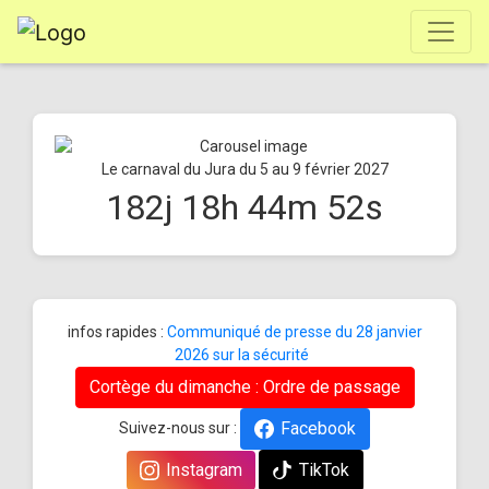
Le carnaval du Jura du 5 au 9 février 2027
182
j
18
h
44
m
52
s
infos rapides :
Communiqué de presse du 28 janvier
2026 sur la sécurité
Cortège du dimanche : Ordre de passage
Facebook
Suivez-nous sur :
Instagram
TikTok