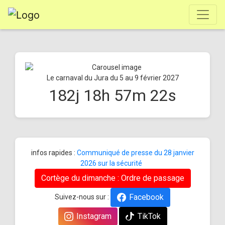
Le carnaval du Jura du 5 au 9 février 2027
182
j
18
h
57
m
22
s
infos rapides :
Communiqué de presse du 28 janvier
2026 sur la sécurité
Cortège du dimanche : Ordre de passage
Facebook
Suivez-nous sur :
Instagram
TikTok