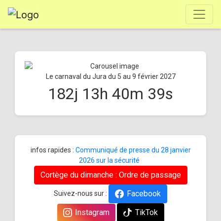
Le carnaval du Jura du 5 au 9 février 2027
182
j
13
h
40
m
39
s
infos rapides :
Communiqué de presse du 28 janvier
2026 sur la sécurité
Cortège du dimanche : Ordre de passage
Facebook
Suivez-nous sur :
Instagram
TikTok