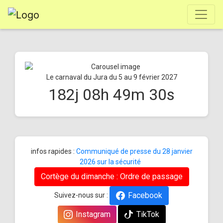
Le carnaval du Jura du 5 au 9 février 2027
182
j
08
h
49
m
30
s
infos rapides :
Communiqué de presse du 28 janvier
2026 sur la sécurité
Cortège du dimanche : Ordre de passage
Facebook
Suivez-nous sur :
Instagram
TikTok