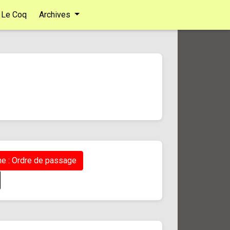
Le Coq
Archives
e : Ordre de passage