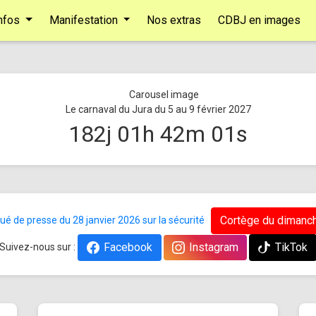
nfos
Manifestation
Nos extras
CDBJ en images
Le carnaval du Jura du 5 au 9 février 2027
182
j
01
h
42
m
00
s
Cortège du dimanch
 de presse du 28 janvier 2026 sur la sécurité
Facebook
Instagram
TikTok
Suivez-nous sur :