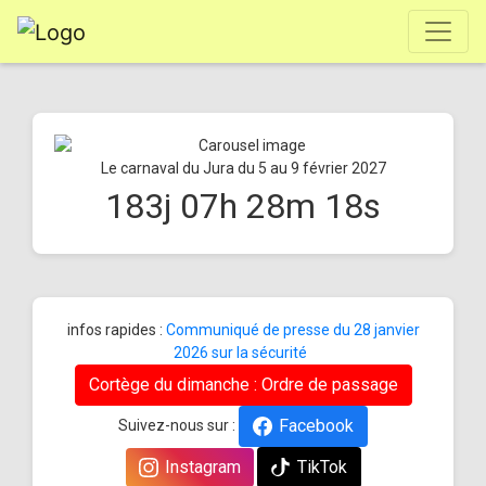
Le carnaval du Jura du 5 au 9 février 2027
183
j
07
h
28
m
18
s
infos rapides :
Communiqué de presse du 28 janvier
2026 sur la sécurité
Cortège du dimanche : Ordre de passage
Facebook
Suivez-nous sur :
Instagram
TikTok