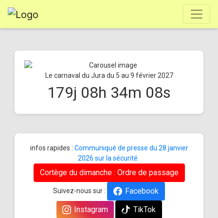
Le carnaval du Jura du 5 au 9 février 2027
179
j
08
h
34
m
07
s
infos rapides :
Communiqué de presse du 28 janvier
2026 sur la sécurité
Cortège du dimanche : Ordre de passage
Facebook
Suivez-nous sur :
Instagram
TikTok