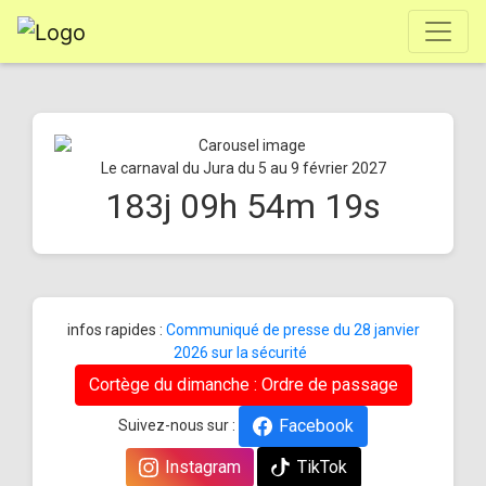
Le carnaval du Jura du 5 au 9 février 2027
183
j
09
h
54
m
19
s
infos rapides :
Communiqué de presse du 28 janvier
2026 sur la sécurité
Cortège du dimanche : Ordre de passage
Facebook
Suivez-nous sur :
Instagram
TikTok